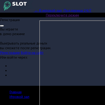
← В игровой зал
Поддержка 24/7
Вы играете в демо-режиме.
Переключите режим
и выигрывайте 
Регистрация
Вы играете
в демо режиме
Выигрывать реальные деньги
вы сможете после регистрации.
Регистрация
Войти на сайт
Или войти через:
Главная
Игровой зал
River Queen