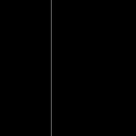
River Queen