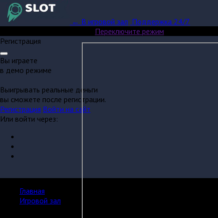
← В игровой зал
Поддержка 24/7
Вы играете в демо-режиме.
Переключите режим
и выигрывайте 
Регистрация
Вы играете
в демо режиме
Выигрывать реальные деньги
вы сможете после регистрации.
Регистрация
Войти на сайт
Или войти через:
Главная
Игровой зал
Pirate