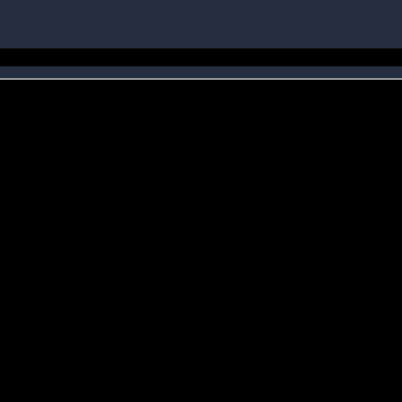
реальные деньги.