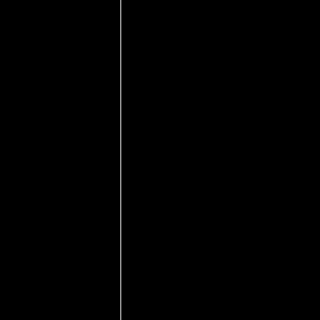
BOOK OF RA™ DELUXE 10