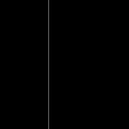
Haunted Hospital