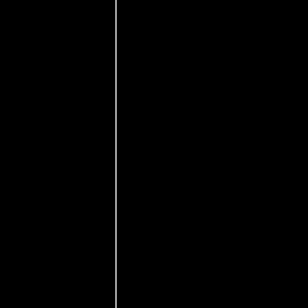
Dice 81