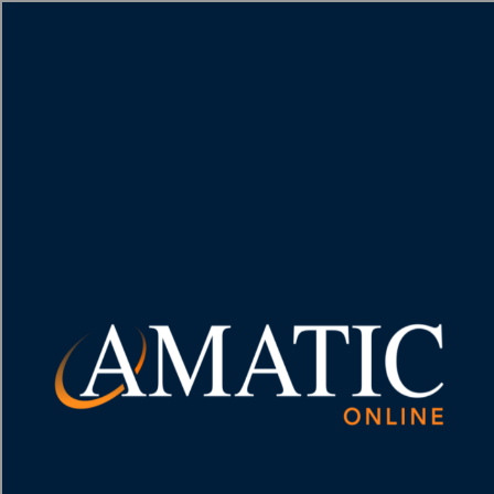
[object HTMLMetaElement]
пополнить счет